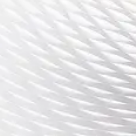
你希望我帮你做这个扩展吗？
乐竞体育引领数字时代体育娱乐融合创
发展新趋势探索与行业未来布局