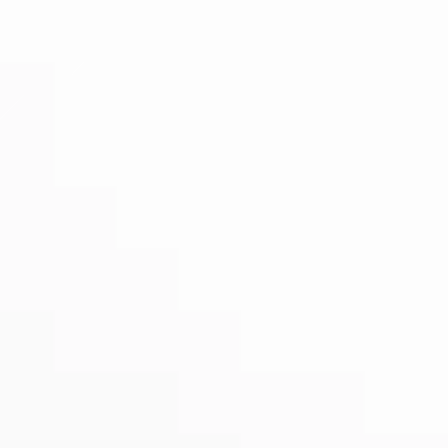
互动创新体现在赛事与用户之间的双向沟通。平台
能，增强用户参与感和归属感，使用户不再是单纯
此外，牛宝体育可通过移动端应用和智能硬件接口
可穿戴设备上均可参与赛事互动，从而提升整体使
4、产业生态协同与商业模式
牛宝体育多元赛事娱乐生态不仅关注内容和用户体