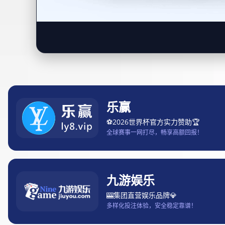
围绕牛宝体育打造多
展蓝图探索与数字科
2026-05-11 07:58:12
好的，我根据你的要求为你撰写了一篇完整的文章
排版和分段。以下是内容示例：
---
本文围绕牛宝体育在多元赛事娱乐融合新生态建设
文章首先对牛宝体育的战略定位和行业背景进行了
用，实现用户体验提升、运营效率优化和产业生态
字技术赋能、用户互动体验提升以及产业生态协同
和潜在价值。通过对这些关键领域的分析，文章旨
实践指导，同时揭示数字化转型在体育娱乐行业中