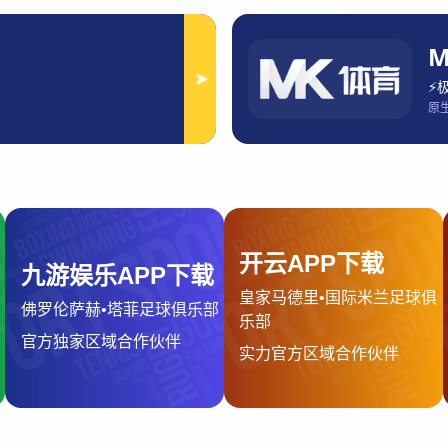
基础环节。通过系统梳理国内外体育赛事资源，牛宝体育
目到新兴娱乐化体育活动，都可纳入其平台体系，形成丰
方式，获取优质赛事版权，确保核心内容的独家性与稀缺
结合，打造具有差异化吸引力的赛事品牌，增强平台竞争
事衍生的娱乐活动，例如明星互动、电竞联动以及社交赛
融合效应，为用户提供丰富的参与场景，推动赛事资源向
引擎。通过引入大数据、人工智能、虚拟现实等技术，平