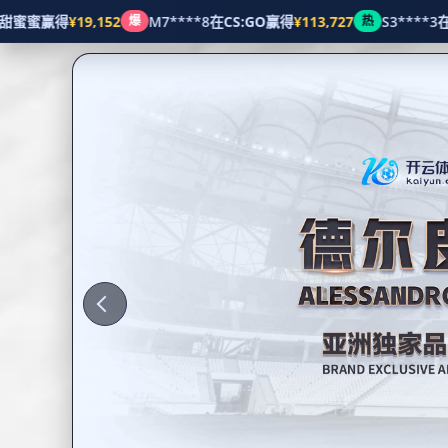
五大联赛
首页
五大联赛
围绕牛宝体育打造