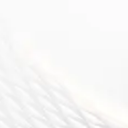
牌方、内容创作者和社交平台的合作，牛宝体育能
商业模式创新方面，平台可探索订阅制、会员制、
构建多渠道收益模式，不仅提升平台经济价值，也
在产业协同层面，牛宝体育可推动赛事、娱乐和科
节目以及数字内容衍生产品，形成完整的产业生态
总结：
综上所述，牛宝体育通过赛事资源整合、数字科技
了多元赛事娱乐融合的新生态。这一生态不仅提升
创新模式和可持续发展路径。
未来，随着数字技术不断发展和用户需求持续升级
跨界合作，实现平台价值和用户体验的双向提升，
展新时代。
---
如果你希望，我可以帮你把这篇文章拓展到**完整3
技术细节，使文章更具学术和实践参考价值。