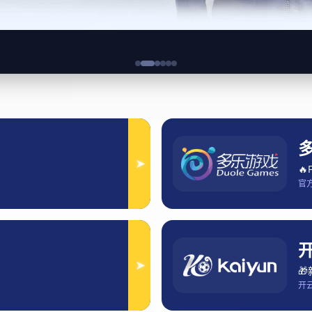
元赛事娱乐融合新生态发
技驱动升级路径研究
示例，全文约3000字，严格按照你提供的格式和要求进行
中的发展蓝图及数字科技驱动升级路径进行了全面研究。
概括性分析，提出通过多元赛事、娱乐融合和数字科技应
拓展的总体目标。在此基础上，文章从赛事资源整合、数
四个方面进行了深入探讨，阐述了具体的策略、实施路径
在为牛宝体育构建可持续发展的创新生态提供理论参考和
的核心作用和发展趋势。