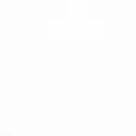
可设置即时投票、弹幕互动、虚拟奖品和社交分享等功
的观赛者，而成为赛事体验的共同创造者。
，实现跨终端的无缝连接。例如，用户在手机、平板甚至
用便利性和用户黏性，为生态建设提供强有力的支撑。
创新
验，也强调产业链上下游的协同发展。通过与广告商、品